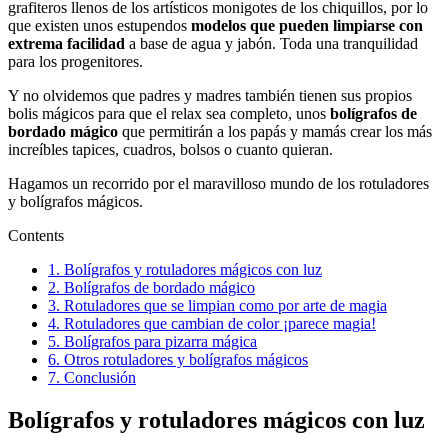
grafiteros llenos de los artísticos monigotes de los chiquillos, por lo
que existen unos estupendos
modelos que pueden limpiarse con
extrema facilidad
a base de agua y jabón. Toda una tranquilidad
para los progenitores.
Y no olvidemos que padres y madres también tienen sus propios
bolis mágicos para que el relax sea completo, unos
bolígrafos de
bordado mágico
que permitirán a los papás y mamás crear los más
increíbles tapices, cuadros, bolsos o cuanto quieran.
Hagamos un recorrido por el maravilloso mundo de los rotuladores
y bolígrafos mágicos.
Contents
1.
Bolígrafos y rotuladores mágicos con luz
2.
Bolígrafos de bordado mágico
3.
Rotuladores que se limpian como por arte de magia
4.
Rotuladores que cambian de color ¡parece magia!
5.
Bolígrafos para pizarra mágica
6.
Otros rotuladores y bolígrafos mágicos
7.
Conclusión
Bolígrafos y rotuladores mágicos con luz