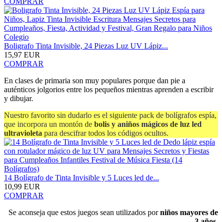
COMPRAR
Boligrafo Tinta Invisible, 24 Piezas Luz UV Lápiz...
15,97 EUR
COMPRAR
En clases de primaria son muy populares porque dan pie a
auténticos jolgorios entre los pequeños mientras aprenden a escribir
y dibujar.
Nuestro favorito sin dudarlo es el siguiente pack de bolígrafos espía,
que incorpora un montón de
bolis y aniños mágicos de luz led
ultravioleta
para descifrar todos los códigos ocultos.
14 Bolígrafo de Tinta Invisible y 5 Luces led de...
10,99 EUR
COMPRAR
Se aconseja que estos juegos sean utilizados por
niños mayores de
3 años
.