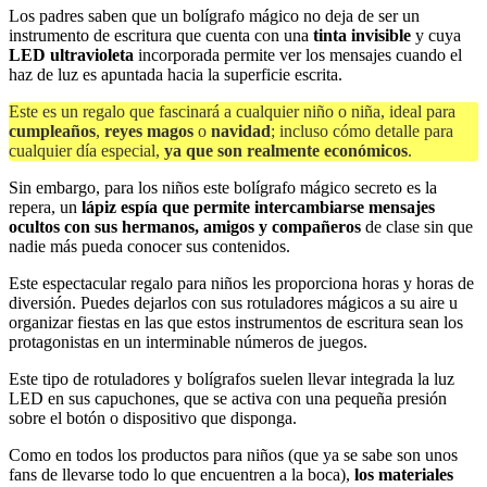
Los padres saben que un bolígrafo mágico no deja de ser un
instrumento de escritura que cuenta con una
tinta invisible
y cuya
LED ultravioleta
incorporada permite ver los mensajes cuando el
haz de luz es apuntada hacia la superficie escrita.
Este es un regalo que fascinará a cualquier niño o niña, ideal para
cumpleaños
,
reyes magos
o
navidad
; incluso cómo detalle para
cualquier día especial,
ya que son realmente económicos
.
Sin embargo, para los niños este bolígrafo mágico secreto es la
repera, un
lápiz espía que permite intercambiarse mensajes
ocultos con sus hermanos, amigos y compañeros
de clase sin que
nadie más pueda conocer sus contenidos.
Este espectacular regalo para niños les proporciona horas y horas de
diversión. Puedes dejarlos con sus rotuladores mágicos a su aire u
organizar fiestas en las que estos instrumentos de escritura sean los
protagonistas en un interminable números de juegos.
Este tipo de rotuladores y bolígrafos suelen llevar integrada la luz
LED en sus capuchones, que se activa con una pequeña presión
sobre el botón o dispositivo que disponga.
Como en todos los productos para niños (que ya se sabe son unos
fans de llevarse todo lo que encuentren a la boca),
los materiales