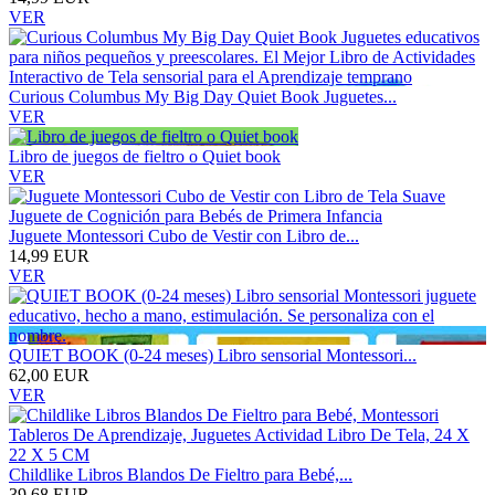
VER
Curious Columbus My Big Day Quiet Book Juguetes...
VER
Libro de juegos de fieltro o Quiet book
VER
Juguete Montessori Cubo de Vestir con Libro de...
14,99 EUR
VER
QUIET BOOK (0-24 meses) Libro sensorial Montessori...
62,00 EUR
VER
Childlike Libros Blandos De Fieltro para Bebé,...
39,68 EUR