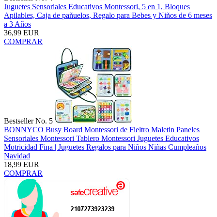
Juguetes Sensoriales Educativos Montessori, 5 en 1, Bloques
Apilables, Caja de pañuelos, Regalo para Bebes y Niños de 6 meses
a 3 Años
36,99 EUR
COMPRAR
Bestseller No. 5
BONNYCO Busy Board Montessori de Fieltro Maletin Paneles
Sensoriales Montessori Tablero Montessori Juguetes Educativos
Motricidad Fina | Juguetes Regalos para Niños Niñas Cumpleaños
Navidad
18,99 EUR
COMPRAR