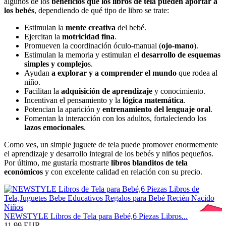
algunos de los
beneficios que los libros de tela pueden aportar a
los bebés
, dependiendo de qué tipo de libro se trate:
Estimulan la
mente creativa
del bebé.
Ejercitan la
motricidad fina
.
Promueven la coordinación óculo-manual (
ojo-mano
).
Estimulan la memoria y estimulan el
desarrollo de esquemas
simples y complejo
s.
Ayudan
a explorar y a comprender el mundo
que rodea al
niño.
Facilitan la
adquisición de aprendizaje
y conocimiento.
Incentivan el pensamiento y la
lógica matemática
.
Potencian la aparición y
entrenamiento del lenguaje oral
.
Fomentan la interacción con los adultos, fortaleciendo los
lazos emocionales
.
Como ves, un simple juguete de tela puede promover enormemente
el aprendizaje y desarrollo integral de los bebés y niños pequeños.
Por último, me gustaría mostrarte
libros blanditos de tela
económicos
y con excelente calidad en relación con su precio.
NEWSTYLE Libros de Tela para Bebé,6 Piezas Libros...
11,99 EUR