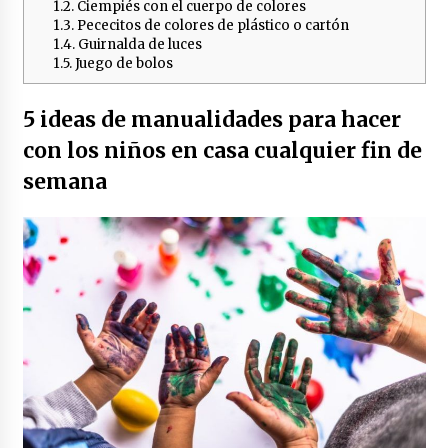
1.2.
Ciempiés con el cuerpo de colores
puzzles
1.3.
Pececitos de colores de plástico o cartón
4 años atrás
1.4.
Guirnalda de luces
1.5.
Juego de bolos
Juego de la carrera de la oruga
4 años atrás
5 ideas de manualidades para hacer
con los niños en casa cualquier fin de
semana
La torre de aprendizaje Montessori
4 años atrás
Aprender inglés desde casa
4 años atrás
Invitaciones: cómo hacerlas y enviarlas
4 años atrás