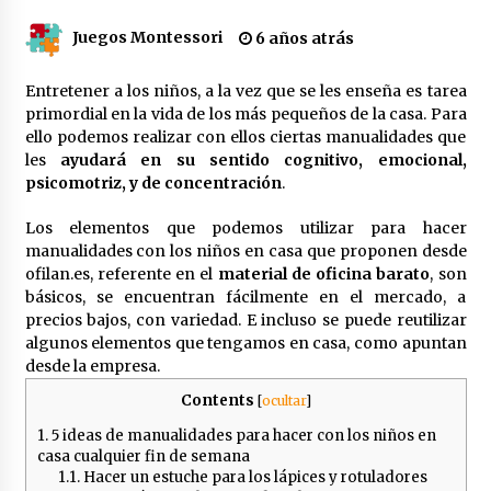
Montessori
3 años atrás
Juegos Montessori
6 años atrás
Acertar con los Detalles para Invitados en un
Entretener a los niños, a la vez que se les enseña es tarea
Bautizo: La Tendencia Artesanal
primordial en la vida de los más pequeños de la casa. Para
3 años atrás
ello podemos realizar con ellos ciertas manualidades que
les
ayudará en su sentido cognitivo, emocional,
psicomotriz, y de concentración
.
Torre Rosa Montessori: un pilar fundamental
en la educación temprana
Los elementos que podemos utilizar para hacer
3 años atrás
manualidades con los niños en casa que proponen desde
ofilan.es, referente en el
material de oficina barato
, son
Parchís para Imprimir | Tablero en PDF Gratis
básicos, se encuentran fácilmente en el mercado, a
3 años atrás
precios bajos, con variedad. E incluso se puede reutilizar
algunos elementos que tengamos en casa, como apuntan
desde la empresa.
+28 Dibujos de animales para unir con puntos
Contents
[
ocultar
]
en PDF para Imprimir
4 años atrás
1.
5 ideas de manualidades para hacer con los niños en
casa cualquier fin de semana
1.1.
Hacer un estuche para los lápices y rotuladores
Cuándo deberían empezar los niños a hacer