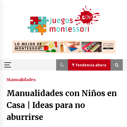
Saltar
al
contenido
Tendencia ahora
Tendencia ahora
Manualidades
Manualidades con Niños en
Actividades Montessori para enriquecer el
vocabulario infantil: claves para fomentar el
Casa | Ideas para no
lenguaje desde casa
1 año atrás
aburrirse
Prevención de la miopía en las aulas