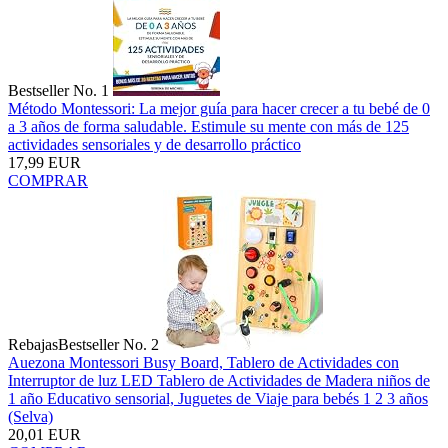
Bestseller No. 1
Método Montessori: La mejor guía para hacer crecer a tu bebé de 0
a 3 años de forma saludable. Estimule su mente con más de 125
actividades sensoriales y de desarrollo práctico
17,99 EUR
COMPRAR
Rebajas
Bestseller No. 2
Auezona Montessori Busy Board, Tablero de Actividades con
Interruptor de luz LED Tablero de Actividades de Madera niños de
1 año Educativo sensorial, Juguetes de Viaje para bebés 1 2 3 años
(Selva)
20,01 EUR