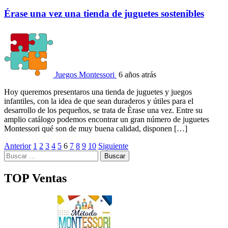
Érase una vez una tienda de juguetes sostenibles
Juegos Montessori
6 años atrás
Hoy queremos presentaros una tienda de juguetes y juegos
infantiles, con la idea de que sean duraderos y útiles para el
desarrollo de los pequeños, se trata de Èrase una vez. Entre su
amplio catálogo podemos encontrar un gran número de juguetes
Montessori qué son de muy buena calidad, disponen […]
Paginación
Anterior
1
2
3
4
5
6
7
8
9
10
Siguiente
Buscar:
de
entradas
TOP Ventas