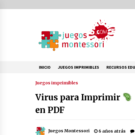
Saltar
al
contenido
INICIO
JUEGOS IMPRIMIBLES
RECURSOS EDU
Tendencia ahora
Juegos imprimibles
Virus para Imprimir
Actividades Montessori para
enriquecer el vocabulario infantil:
en PDF
claves para fomentar el lenguaje
desde casa
1 año atrás
Torre Rosa Montessori: un pilar
Juegos Montessori
6 años atrás
fundamental en la educación