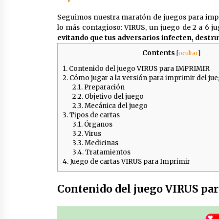
temprana
Seguimos nuestra maratón de juegos para impr
3 años atrás
lo más contagioso: VIRUS, un juego de 2 a 6 j
evitando que tus adversarios infecten, destr
Cuándo deberían empezar los niñ
a hacer puzzles
Contents
[
ocultar
]
4 años atrás
1.
Contenido del juego VIRUS para IMPRIMIR
2.
Cómo jugar a la versión para imprimir del ju
Aprender inglés desde casa
2.1.
Preparación
4 años atrás
2.2.
Objetivo del juego
2.3.
Mecánica del juego
3.
Tipos de cartas
3.1.
Órganos
3.2.
Virus
3.3.
Medicinas
3.4.
Tratamientos
4.
Juego de cartas VIRUS para Imprimir
Contenido del juego VIRUS p