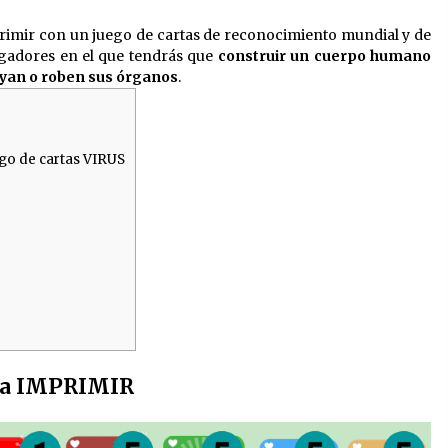
3 años atrás
imir con un juego de cartas de reconocimiento mundial y de
ugadores en el que tendrás que
construir un cuerpo humano
uyan o roben sus órganos
.
os
Juego de la carrera de la oruga
4 años atrás
ego de cartas VIRUS
Invitaciones: cómo hacerlas y
enviarlas
4 años atrás
ara IMPRIMIR