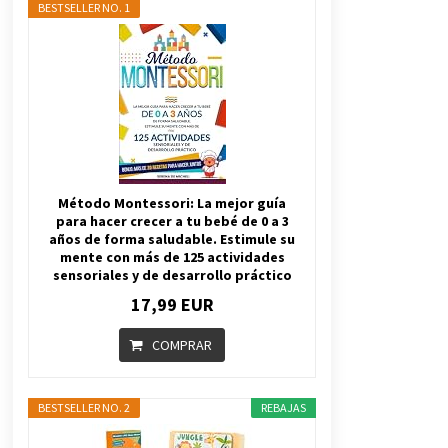
BESTSELLER NO. 1
4 años atrás
La torre de aprendizaje Montessori
4 años atrás
Plantilla Pauta Montessori para
imprimir en PDF
Método Montessori: La mejor guía
4 años atrás
para hacer crecer a tu bebé de 0 a 3
años de forma saludable. Estimule su
mente con más de 125 actividades
sensoriales y de desarrollo práctico
17,99 EUR
COMPRAR
BESTSELLER NO. 2
REBAJAS