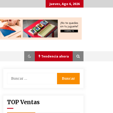
jueves, Ago 6, 2026
Tendencia ahora
Buscar:
Acertar con los Detalles para
Invitados en un Bautizo: La
Tendencia Artesanal
3 años atrás
TOP Ventas
+28 Dibujos de animales para unir
con puntos en PDF para Imprimir