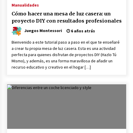
puzzles
Manualidades
4 años atrás
Cómo hacer una mesa de luz casera: un
proyecto DIY con resultados profesionales
Juego de la carrera de la oruga
Juegos Montessori
6 años atrás
4 años atrás
Bienvenido a este tutorial paso a paso en el que te enseñaré
a crear tu propia mesa de luz casera. Esta es una actividad
La torre de aprendizaje Montessori
perfecta para quienes disfrutan de proyectos DIY (Hazlo Tú
4 años atrás
Mismo), y además, es una forma maravillosa de añadir un
recurso educativo y creativo en el hogar […]
Aprender inglés desde casa
4 años atrás
Invitaciones: cómo hacerlas y enviarlas
4 años atrás