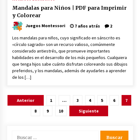
Mandalas para Niños | PDF para Imprimir
y Colorear
Juegos Montessori
7 años atrás
2
Los mandalas para niños, cuyo significado en sánscrito es
«círculo sagrado» son un recurso valioso, comúnmente
considerado antiestrés, que promueve importantes
habilidades en el desarrollo de los más pequeños. Cualquiera
que tenga hijos sabe cuánto disfrutan coloreando sus dibujos
preferidos, y los mandalas, además de ayudarles a aprender
de los […]
Paginación
Anterior
1
…
3
4
5
6
7
de
8
9
10
Siguiente
entradas
Buscar: